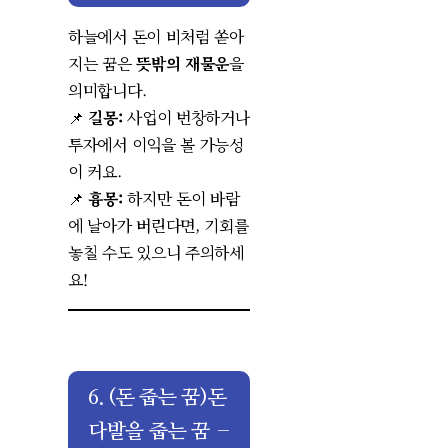
하늘에서 돈이 비처럼 쏟아
지는 꿈은
뜻밖의 재물운
을
의미합니다.
📌
길몽:
사업이 번창하거나
투자에서 이익을 볼 가능성
이 커요.
📌
흉몽:
하지만 돈이 바람
에 날아가 버린다면, 기회를
놓칠 수도 있으니 주의하세
요!
6. (돈 줍는 꿈
)
돈
다발을 줍는 꿈 –