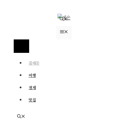
컨
텐
츠
로
메
건
너
뉴
메
뛰
뉴
기
꿈해몽
여행
경제
맛집