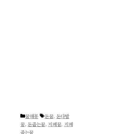
카
태
꿈해몽
돈꿈
,
돈다발
테
그
꿈
,
돈줍는꿈
,
지폐꿈
,
지폐
고
줍는꿈