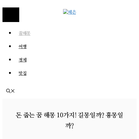
MENU
꿈해몽
여행
경제
맛집
돈 줍는 꿈 해몽 10가지! 길몽일까? 흉몽일
까?