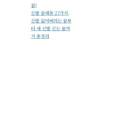
꿈)
신발 꿈해몽 27가지,
신발 잃어버리는 꿈부
터 새 신발 신는 꿈까
지 총정리