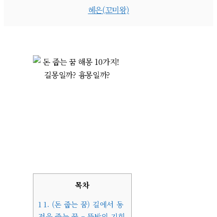
헤은(꼬미왕)
목차
1
1. (돈 줍는 꿈) 길에서 동
전을 줍는 꿈 – 뜻밖의 기회