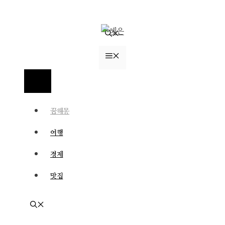
컨
텐
츠
로
메
건
너
뉴
메
뛰
뉴
기
꿈해몽
여행
경제
맛집