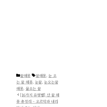
카
태
꿈해몽
꿈해몽
,
눈 오
테
그
는 꿈 해몽
,
눈꿈
,
눈오는꿈
고
해몽
,
뭄오는 꿈
리
[16가지 유형별] 산 꿈 해
몽 총정리 – 오르막과 내리