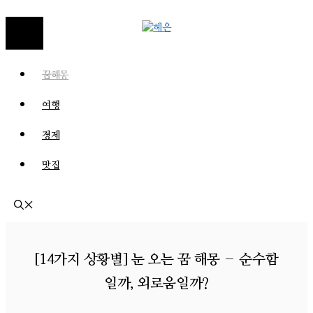
MENU
꿈해몽
여행
경제
맛집
[14가지 상황별] 눈 오는 꿈 해몽 – 순수함
일까, 외로움일까?