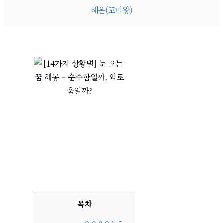
헤은(꼬미왕)
목차