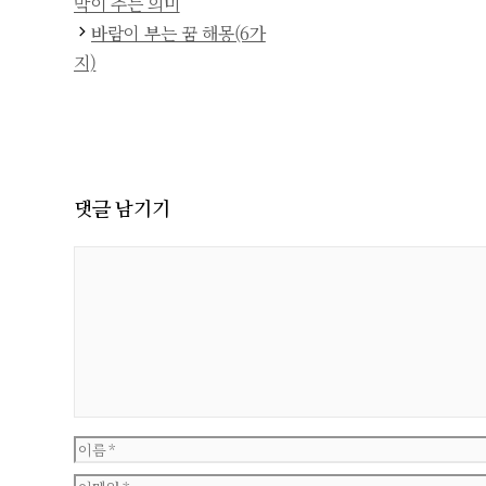
막이 주는 의미
바람이 부는 꿈 해몽(6가
지)
댓글 남기기
댓
글
이
름