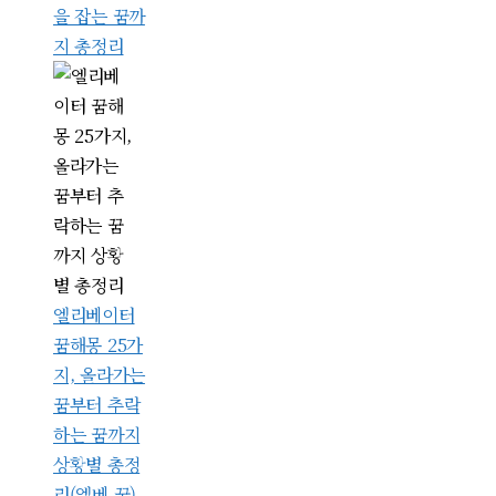
을 잡는 꿈까
지 총정리
엘리베이터
꿈해몽 25가
지, 올라가는
꿈부터 추락
하는 꿈까지
상황별 총정
리(엘베 꿈)