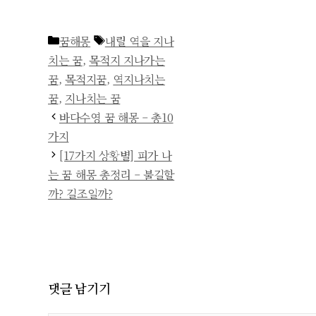
카
태
꿈해몽
내릴 역을 지나
테
그
치는 꿈
,
목적지 지나가는
고
꿈
,
목적지꿈
,
역지나치는
리
꿈
,
지나치는 꿈
바다수영 꿈 해몽 – 총10
가지
[17가지 상황별] 피가 나
는 꿈 해몽 총정리 – 불길할
까? 길조일까?
댓글 남기기