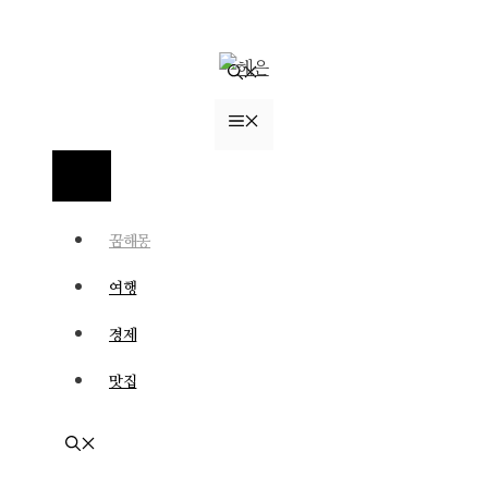
컨
텐
츠
로
메
건
너
뉴
메
뛰
뉴
기
꿈해몽
여행
경제
맛집