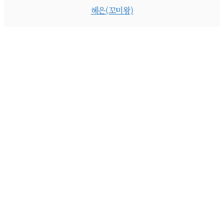
헤은(꼬미왕)