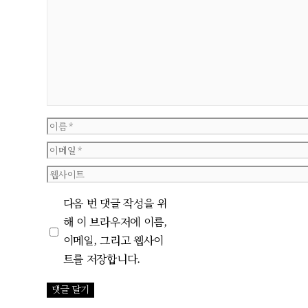
댓
글
이
름
이
메
웹
일
사
다음 번 댓글 작성을 위
이
해 이 브라우저에 이름,
트
이메일, 그리고 웹사이
트를 저장합니다.