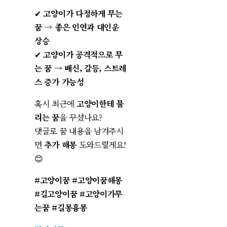
✔
고양이가 다정하게 무는
꿈
→
좋은 인연과 대인운
상승
✔
고양이가 공격적으로 무
는 꿈
→
배신, 갈등, 스트레
스 증가 가능성
혹시 최근에
고양이한테 물
리는 꿈
을 꾸셨나요?
댓글로 꿈 내용을 남겨주시
면
추가 해몽
도와드릴게요!
😊
#고양이꿈 #고양이꿈해몽
#길고양이꿈 #고양이가무
는꿈 #길몽흉몽