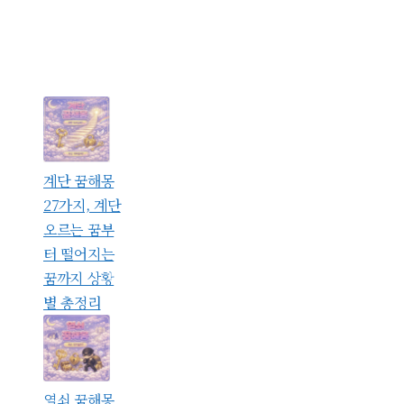
계단 꿈해몽
27가지, 계단
오르는 꿈부
터 떨어지는
꿈까지 상황
별 총정리
열쇠 꿈해몽