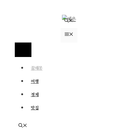
컨
텐
츠
로
메
건
너
뉴
메
뛰
뉴
기
꿈해몽
여행
경제
맛집