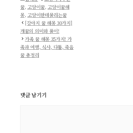
테
그
꿈
,
고양이꿈
,
고양이꿈해
고
몽
,
고양이한테물리는꿈
리
[강아지 꿈 해몽 30가지]
개꿈의 의미와 풀이!
가족 꿈 해몽 35가지! 가
족과 여행, 식사, 다툼, 죽음
꿈 총정리
댓글 남기기
댓
글