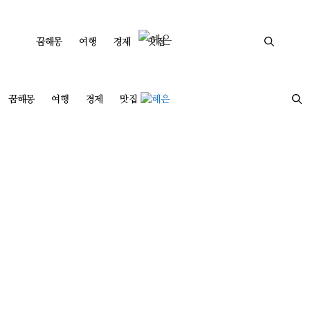
컨
텐
꿈해몽
여행
경제
맛집
츠
로
건
꿈해몽
여행
경제
맛집
너
뛰
기