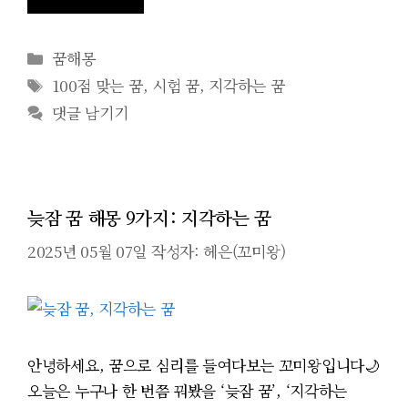
카
꿈해몽
테
태
100점 맞는 꿈
,
시험 꿈
,
지각하는 꿈
고
그
댓글 남기기
리
늦잠 꿈 해몽 9가지: 지각하는 꿈
2025년 05월 07일
작성자:
헤은(꼬미왕)
안녕하세요, 꿈으로 심리를 들여다보는 꼬미왕입니다🌙
오늘은 누구나 한 번쯤 꿔봤을 ‘늦잠 꿈’, ‘지각하는