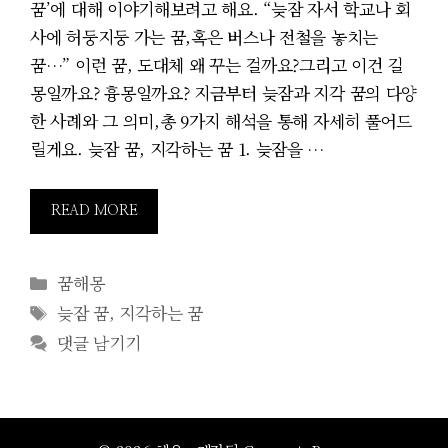
꿈’에 대해 이야기해보려고 해요. “늦잠 자서 학교나 회
사에 허둥지둥 가는 꿈,혹은 버스나 전철을 놓치는
꿈…” 이런 꿈, 도대체 왜 꾸는 걸까요?그리고 이건 길
몽일까요? 흉몽일까요? 지금부터 늦잠과 지각 꿈의 다양
한 사례와 그 의미,총 9가지 해석을 통해 자세히 풀어드
릴게요. 늦잠 꿈, 지각하는 꿈 1. 늦잠을 …
READ MORE
카
꿈해몽
테
태
늦잠 꿈
,
지각하는 꿈
고
그
댓글 남기기
리