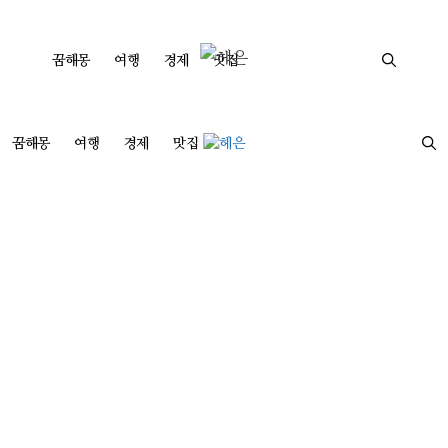
컨
텐
꿈해몽
여행
경제
맛집
츠
로
건
꿈해몽
여행
경제
맛집
너
뛰
기