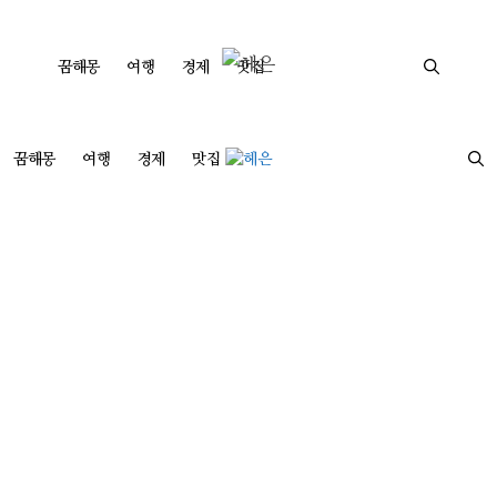
컨
텐
꿈해몽
여행
경제
맛집
츠
로
건
꿈해몽
여행
경제
맛집
너
뛰
기