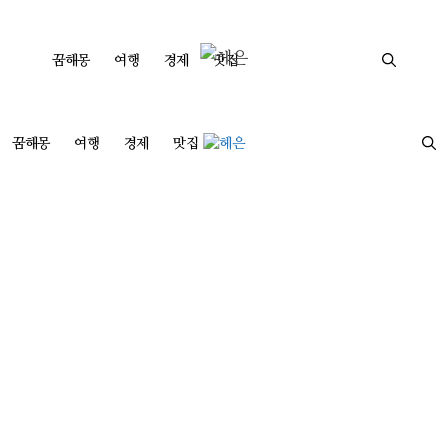
컨
텐
꿈해몽
여행
경제
맛집
츠
로
건
꿈해몽
여행
경제
맛집
너
뛰
기